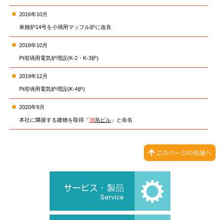
2016年10月
単独炉14号を小堝用マッフル炉に改良
2018年10月
Pt坩堝用電気炉増設(K-2・K-3炉)
2019年12月
Pt坩堝用電気炉増設(K-4炉)
2020年9月
本社に隣接する建物を取得「
河
烏ビル
」と命名