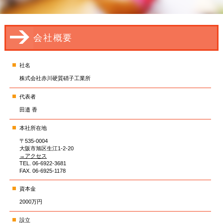
会社概要
社名
株式会社赤川硬質硝子工業所
代表者
田邉 香
本社所在地
〒535-0004
大阪市旭区生江1-2-20
→アクセス
TEL. 06-6922-3681
FAX. 06-6925-1178
資本金
2000万円
設立