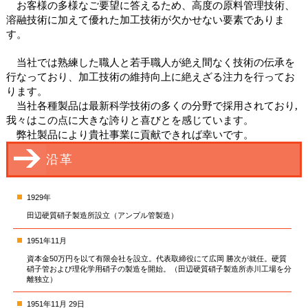
お客様の多様なご要望に答えるため、高度の原料管理技術、
溶融技術に加えて優れた加工技術が欠かせない要素でありま
す。
当社では熟練した職人と若手職人が絶え間なく技術の伝承を
行なっており、加工技術の維持向上に絶えざる注力を行ってお
ります。
当社各種製品は最新科学技術の多くの分野で採用されており
,
我々はこの点に大きな誇りと喜びとを感じています。
弊社製品により貴社事業に貢献できれば幸いです。
沿革
1929年
田辺硬質硝子製造所設立（アンプル管製造）
1951年11月
資本金50万円を以て有限会社を設立。代表取締役にて広岡 勝次が就任。硬質
硝子管および理化学用硝子の製造を開始。（田辺硬質硝子製造所赤川工場を分
離独立）
1951年11月 29日